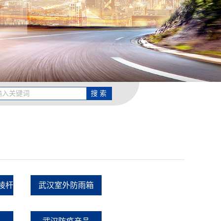
棱杆
武汉室外防雨箱